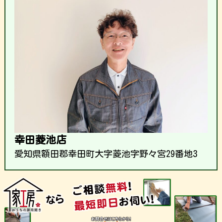
幸田菱池店
愛知県額田郡幸田町大字菱池字野々宮29番地3